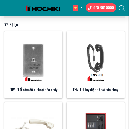
079.861.9999
Hiển thị:
12
/
24
/
36
Sắp xếp
Bộ lọc
FNV-FJ Ổ cắm điện thoại báo cháy
FNV-FH tay điện thoại báo cháy