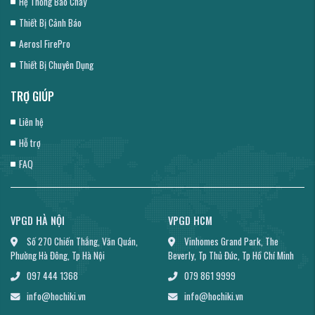
Hệ Thống Báo Cháy
Thiết Bị Cảnh Báo
Aerosl FirePro
Thiết Bị Chuyên Dụng
TRỢ GIÚP
Liên hệ
Hỗ trợ
FAQ
VPGD HÀ NỘI
VPGD HCM
Số 270 Chiến Thắng, Văn Quán,
Vinhomes Grand Park, The
Phường Hà Đông, Tp Hà Nội
Beverly, Tp Thủ Đức, Tp Hồ Chí Minh
097 444 1368
079 861 9999
info@hochiki.vn
info@hochiki.vn