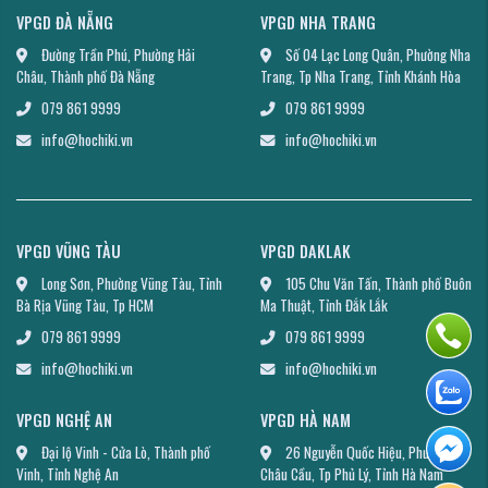
VPGD ĐÀ NẴNG
VPGD NHA TRANG
Đường Trần Phú, Phường Hải
Số 04 Lạc Long Quân, Phường Nha
Châu, Thành phố Đà Nẵng
Trang, Tp Nha Trang, Tỉnh Khánh Hòa
079 861 9999
079 861 9999
info@hochiki.vn
info@hochiki.vn
VPGD VŨNG TÀU
VPGD DAKLAK
Long Sơn, Phường Vũng Tàu, Tỉnh
105 Chu Văn Tấn, Thành phố Buôn
Bà Rịa Vũng Tàu, Tp HCM
Ma Thuật, Tỉnh Đắk Lắk
079 861 9999
079 861 9999
info@hochiki.vn
info@hochiki.vn
VPGD NGHỆ AN
VPGD HÀ NAM
Đại lộ Vinh - Cửa Lò, Thành phố
26 Nguyễn Quốc Hiệu, Phường
Vinh, Tỉnh Nghệ An
Châu Cầu, Tp Phủ Lý, Tỉnh Hà Nam