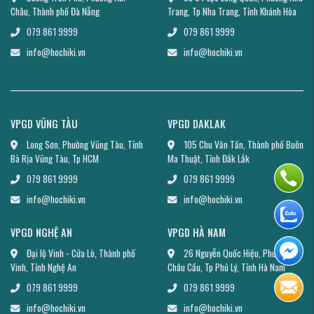
Châu, Thành phố Đà Nẵng
Trang, Tp Nha Trang, Tỉnh Khánh Hòa
079 861 9999
079 861 9999
info@hochiki.vn
info@hochiki.vn
VPGD VŨNG TÀU
VPGD DAKLAK
Long Sơn, Phường Vũng Tàu, Tỉnh
105 Chu Văn Tấn, Thành phố Buôn
Bà Rịa Vũng Tàu, Tp HCM
Ma Thuật, Tỉnh Đắk Lắk
079 861 9999
079 861 9999
info@hochiki.vn
info@hochiki.vn
VPGD NGHỆ AN
VPGD HÀ NAM
Đại lộ Vinh - Cửa Lò, Thành phố
26 Nguyễn Quốc Hiệu, Phường
Vinh, Tỉnh Nghệ An
Châu Cầu, Tp Phủ Lý, Tỉnh Hà Nam
079 861 9999
079 861 9999
info@hochiki.vn
info@hochiki.vn