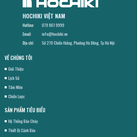
HOCHIKI VIỆT NAM
Hotline:
079 861 9999
Email:
info@hochiki.vn
Địa chỉ:
Số 270 Chiến thắng, Phường Hà Đông, Tp Hà Nội
VỀ CHÚNG TÔI
Giới Thiệu
Lịch Sử
Tầm Nhìn
Chiến Lược
SẢN PHẨM TIÊU BIỂU
Hệ Thống Báo Cháy
Thiết Bị Cảnh Báo