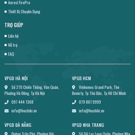
Aerosl FirePro
Thiết Bị Chuyên Dụng
TRỢ GIÚP
Liên hệ
Hỗ trợ
FAQ
VPGD HÀ NỘI
VPGD HCM
Số 270 Chiến Thắng, Văn Quán,
Vinhomes Grand Park, The
Phường Hà Đông, Tp Hà Nội
Beverly, Tp Thủ Đức, Tp Hồ Chí Minh
097 444 1368
079 861 9999
info@hochiki.vn
info@hochiki.vn
VPGD ĐÀ NẴNG
VPGD NHA TRANG
Đường Trần Phú, Phường Hải
Số 04 Lạc Long Quân, Phường Nha