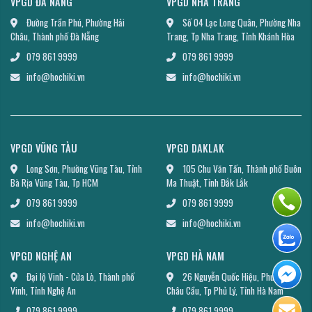
VPGD ĐÀ NẴNG
VPGD NHA TRANG
Đường Trần Phú, Phường Hải
Số 04 Lạc Long Quân, Phường Nha
Châu, Thành phố Đà Nẵng
Trang, Tp Nha Trang, Tỉnh Khánh Hòa
079 861 9999
079 861 9999
info@hochiki.vn
info@hochiki.vn
VPGD VŨNG TÀU
VPGD DAKLAK
Long Sơn, Phường Vũng Tàu, Tỉnh
105 Chu Văn Tấn, Thành phố Buôn
Bà Rịa Vũng Tàu, Tp HCM
Ma Thuật, Tỉnh Đắk Lắk
079 861 9999
079 861 9999
info@hochiki.vn
info@hochiki.vn
VPGD NGHỆ AN
VPGD HÀ NAM
Đại lộ Vinh - Cửa Lò, Thành phố
26 Nguyễn Quốc Hiệu, Phường
Vinh, Tỉnh Nghệ An
Châu Cầu, Tp Phủ Lý, Tỉnh Hà Nam
079 861 9999
079 861 9999