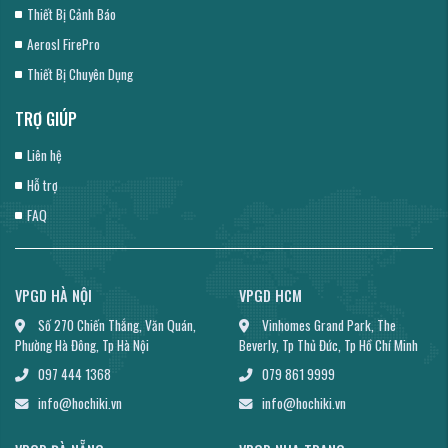
Thiết Bị Cảnh Báo
Aerosl FirePro
Thiết Bị Chuyên Dụng
TRỢ GIÚP
Liên hệ
Hỗ trợ
FAQ
VPGD HÀ NỘI
VPGD HCM
Số 270 Chiến Thắng, Văn Quán,
Vinhomes Grand Park, The
Phường Hà Đông, Tp Hà Nội
Beverly, Tp Thủ Đức, Tp Hồ Chí Minh
097 444 1368
079 861 9999
info@hochiki.vn
info@hochiki.vn