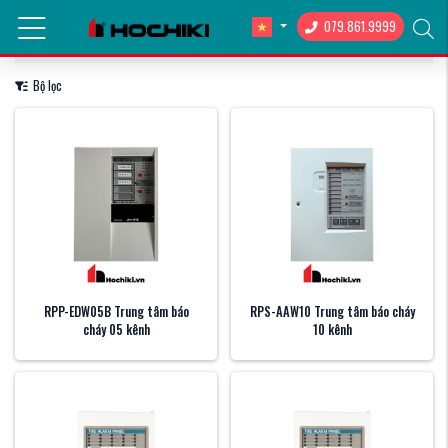
079.861.9999
Hiển thị:
12
/
24
/
36
Sắp xếp
Bộ lọc
RPP-EDW05B Trung tâm báo
RPS-AAW10 Trung tâm báo cháy
cháy 05 kênh
10 kênh