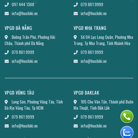
097 444 1368
079 861 9999
info@hochiki.vn
info@hochiki.vn
VPGD ĐÀ NẴNG
VPGD NHA TRANG
Đường Trần Phú, Phường Hải
Số 04 Lạc Long Quân, Phường Nha
Châu, Thành phố Đà Nẵng
Trang, Tp Nha Trang, Tỉnh Khánh Hòa
079 861 9999
079 861 9999
info@hochiki.vn
info@hochiki.vn
VPGD VŨNG TÀU
VPGD DAKLAK
Long Sơn, Phường Vũng Tàu, Tỉnh
105 Chu Văn Tấn, Thành phố Buôn
Bà Rịa Vũng Tàu, Tp HCM
Ma Thuật, Tỉnh Đắk Lắk
079 861 9999
079 861 9999
info@hochiki.vn
info@hochiki.vn