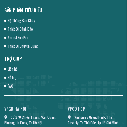
SẢN PHẨM TIÊU BIỂU
Hệ Thống Báo Cháy
Thiết Bị Cảnh Báo
Aerosl FirePro
Thiết Bị Chuyên Dụng
TRỢ GIÚP
Liên hệ
Hỗ trợ
FAQ
VPGD HÀ NỘI
VPGD HCM
Số 270 Chiến Thắng, Văn Quán,
Vinhomes Grand Park, The
Phường Hà Đông, Tp Hà Nội
Beverly, Tp Thủ Đức, Tp Hồ Chí Minh