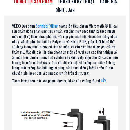
THÔNG TIN SẢN PHẨM
THÔNG SỐ KỸ THUẬT
ĐÁNH GIÁ
BÌNH LUẬN
VK100 Đầu phun
Sprinkler Viking
hướng lên
tiêu chuẩn Micromatic® là loại
sản phẩm dòng phản ứng tiêu chuẩn, với ống thủy được thiết kế theo nhiều
mức nhiệt độ khác nhau phù hợp với mọi yêu cầu thiết kế của hệ thống chữa
cháy. Với lớp phủ đặc biệt từ Polyester và Niken PTFE, giúp thiết bị có thể
sử dụng trong môi trường có tính ăn mòn, và vẫn đảm bảo được yêu cầu về
thẩm mỹ. Mặc dù các lớp phủ chống ăn mòn đã vượt qua các thử nghiệm về
ăn mòn tiêu chuẩn nhưng thử nghiệm này không đại diện cho tất cả các môi
trường ăn mòn có thể xảy ra.Qua đó, đối với một số trường hợp cần sử dụng
trong môi trường đặc biệt, người dùng cần tham khảo ý kiến tư vấn từ các
chuyên gia, hoặc đơn vị cung cấp uy tín trên thị trường.
Tham khảo thêm các sản phẩm, dịch vụ khác của chúng tôi tại
ĐÂY
.