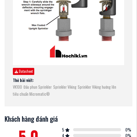
Datasheet
Thẻ bài viết:
VK100
Đầu phun Sprinkler
Sprinkler Viking
Sprinkler Viking hướng lên
tiêu chuẩn Micromatic®
Khách hàng đánh giá
5.0
5
0
%
4
0
%