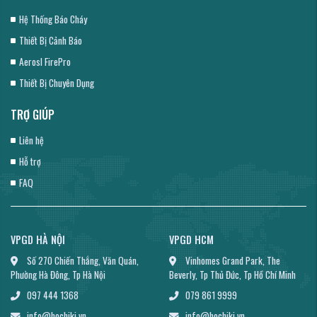
Hệ Thống Báo Cháy
Thiết Bị Cảnh Báo
Aerosl FirePro
Thiết Bị Chuyên Dụng
TRỢ GIÚP
Liên hệ
Hỗ trợ
FAQ
VPGD HÀ NỘI
VPGD HCM
Số 270 Chiến Thắng, Văn Quán,
Vinhomes Grand Park, The
Phường Hà Đông, Tp Hà Nội
Beverly, Tp Thủ Đức, Tp Hồ Chí Minh
097 444 1368
079 861 9999
info@hochiki.vn
info@hochiki.vn