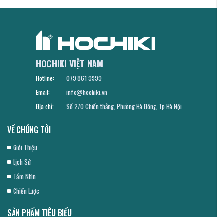
HOCHIKI VIỆT NAM
Hotline:
079 861 9999
Email:
info@hochiki.vn
Địa chỉ:
Số 270 Chiến thắng, Phường Hà Đông, Tp Hà Nội
VỀ CHÚNG TÔI
Giới Thiệu
Lịch Sử
Tầm Nhìn
Chiến Lược
SẢN PHẨM TIÊU BIỂU