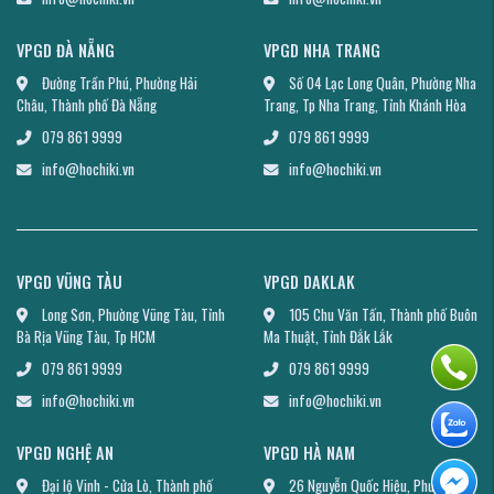
VPGD ĐÀ NẴNG
VPGD NHA TRANG
Đường Trần Phú, Phường Hải
Số 04 Lạc Long Quân, Phường Nha
Châu, Thành phố Đà Nẵng
Trang, Tp Nha Trang, Tỉnh Khánh Hòa
079 861 9999
079 861 9999
info@hochiki.vn
info@hochiki.vn
VPGD VŨNG TÀU
VPGD DAKLAK
Long Sơn, Phường Vũng Tàu, Tỉnh
105 Chu Văn Tấn, Thành phố Buôn
Bà Rịa Vũng Tàu, Tp HCM
Ma Thuật, Tỉnh Đắk Lắk
079 861 9999
079 861 9999
info@hochiki.vn
info@hochiki.vn
VPGD NGHỆ AN
VPGD HÀ NAM
Đại lộ Vinh - Cửa Lò, Thành phố
26 Nguyễn Quốc Hiệu, Phường