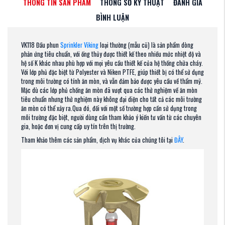
THÔNG TIN SẢN PHẨM
THÔNG SỐ KỸ THUẬT
ĐÁNH GIÁ
BÌNH LUẬN
VK118 Đầu phun
Sprinkler Viking
loại thường (mẫu cũ) là sản phẩm dòng
phản ứng tiêu chuẩn, với ống thủy được thiết kế theo nhiều mức nhiệt độ và
hệ số K khác nhau phù hợp với mọi yêu cầu thiết kế của hệ thống chữa cháy.
Với lớp phủ đặc biệt từ Polyester và Niken PTFE, giúp thiết bị có thể sử dụng
trong môi trường có tính ăn mòn, và vẫn đảm bảo được yêu cầu về thẩm mỹ.
Mặc dù các lớp phủ chống ăn mòn đã vượt qua các thử nghiệm về ăn mòn
tiêu chuẩn nhưng thử nghiệm này không đại diện cho tất cả các môi trường
ăn mòn có thể xảy ra.Qua đó, đối với một số trường hợp cần sử dụng trong
môi trường đặc biệt, người dùng cần tham khảo ý kiến tư vấn từ các chuyên
gia, hoặc đơn vị cung cấp uy tín trên thị trường.
Tham khảo thêm các sản phẩm, dịch vụ khác của chúng tôi tại
ĐÂY
.