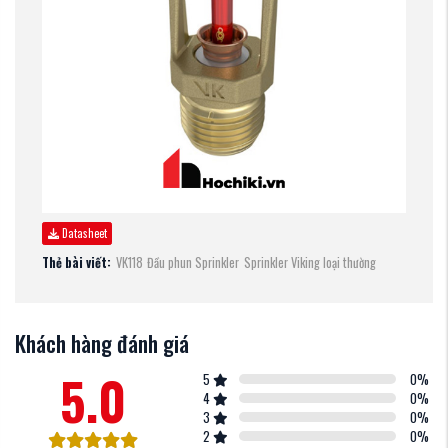
Datasheet
Thẻ bài viết:
VK118
Đầu phun Sprinkler
Sprinkler Viking loại thường
Khách hàng đánh giá
5.0
5
0
%
4
0
%
3
0
%
2
0
%